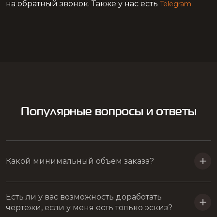
на обратный звонок. Также у нас есть
Telegram.
медаль для награждения
медаль на ленте
медаль для чемпионата
изготовление медалей спартакиада
изготовление медалей всероссийские
медаль чемпионат
закажите спортивные медали
Популярные вопросы и ответы
комплект медалей
оригинальная спортивная медаль
производство спортивных медалей на заказ
Какой минимальный объем заказа?
медаль турнир по самбо
Есть ли у вас возможность доработать
чертежи, если у меня есть только эскиз?