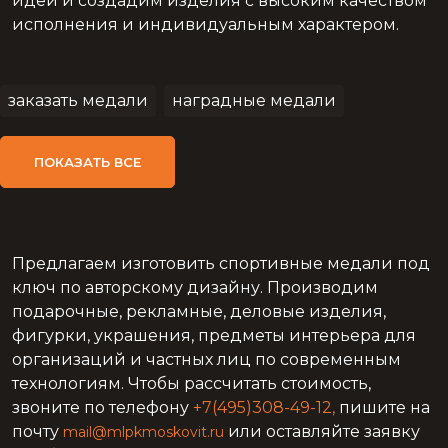
идеи и создадим изделия с высоким качеством
исполнения и индивидуальным характером.
заказать медали
наградные медали
медали литые
юбилейные медали
ПОКАЗАТЬ ВСЕ
уникальные медали
наградные спортивные медали
медали с гравировкой
медали с логотипом
Предлагаем изготовить спортивные медали под
медали для спортсменов
медали с надписью
ключ по авторскому дизайну. Производим
подарочные, рекламные, деловые изделия,
медали оригинальной формы
фигурки, украшения, предметы интерьера для
медаль спортивная
медаль национальный
организаций и частных лиц по современным
технологиям. Чтобы рассчитать стоимость,
медаль самбо
звоните по телефону
+7(495)308-49-12,
пишите на
изготовление спортивных медалей чемпионат
почту
или оставляйте заявку
mail@mlpkmoskovit.ru