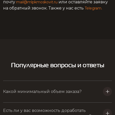
визитница латунь янтарь
фигурки из янтаря
почту
или оставляйте заявку
mail@mlpkmoskovit.ru
на обратный звонок. Также у нас есть
Telegram.
фигурка дракон янтарь
фигурка лягушка янтарь
фигурка слон янтарь
фигурка статуэтка янтарь
латунные статуэтки янтарь
фигурка черепаха янтарь
Популярные вопросы и ответы
Какой минимальный объем заказа?
Есть ли у вас возможность доработать