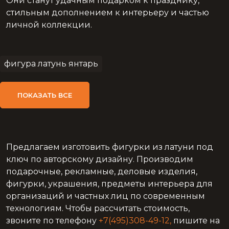
Они станут удачным подарком к празднику,
стильным дополнением к интерьеру и частью
личной коллекции.
фигура латунь янтарь
фигурка колокольчик латунь янтарь
ПОКАЗАТЬ ВСЕ
латунь литье
купить статуэтка латунь янтарь
фигурка обезьяна из латуни с янтарем
знак зодиака латунь янтарь
Предлагаем изготовить фигурки из латуни под
статуэтки из латуни янтаря
ключ по авторскому дизайну. Производим
подарочные, рекламные, деловые изделия,
сувениры и подарки латунь янтарь
фигурки, украшения, предметы интерьера для
скульптурная композиция латунь янтарь
организаций и частных лиц по современным
технологиям. Чтобы рассчитать стоимость,
курительные принадлежности янтарь
звоните по телефону
+7(495)308-49-12,
пишите на