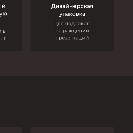
ый
Дизайнерская
бую
упаковка
Для подарков,
награждений,
 в
презентаций
лия