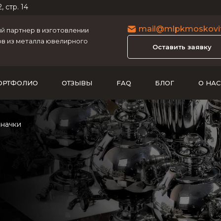
, стр. 14
mail@mlpkmoskovit
 партнер в изготовлении
в из металла ювелирного
Оставить заявку
ОРТФОЛИО
ОТЗЫВЫ
FAQ
БЛОГ
О НАС
значки