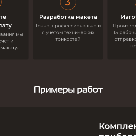
те
Разработка макета
Изго
лату
Точно, профессионально и
Производ
с учетом технических
15 рабоч
ования мы
тонкостей
отправко
чет и
пр
макету.
Примеры работ
Комплек