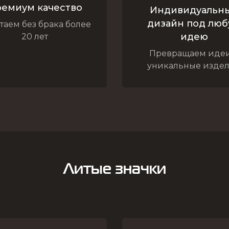
емиум качество
Индивидуальн
дизайн под лю
таем без брака более
идею
20 лет
Превращаем идеи
уникальные изде
Литые значки