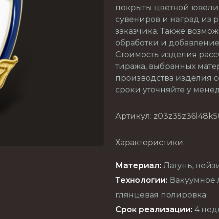
покрыты цветной ювели
сувениров и наград из 
заказчика. Также возмо
обработки и добавление
Стоимость изделия расс
тиража, выбранных мате
производства изделия с
сроки уточняйте у мене
Артикул: z03z35z36l48k5
Характеристики:
Материал:
Латунь, нейз
Технологии:
Вакуумное л
глянцевая полировка;
Срок реализации:
4 нед