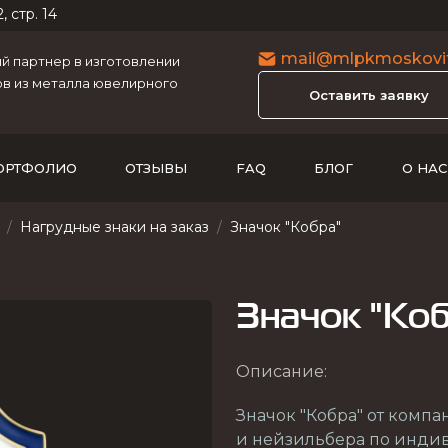
, стр. 14
mail@mlpkmoskovit
 партнер в изготовлении
в из металла ювелирного
Оставить заявку
ОРТФОЛИО
ОТЗЫВЫ
FAQ
БЛОГ
О НАС
Нагрудные знаки на заказ
Значок "Кобра"
Значок "Коб
Описание:
Значок "Кобра" от компа
и нейзильбера по инди