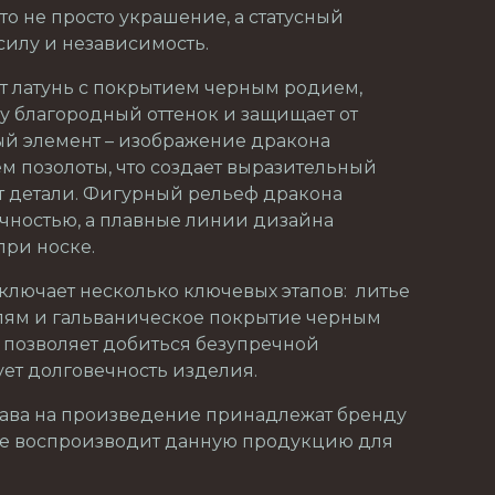
то не просто украшение, а статусный
силу и независимость.
т латунь с покрытием черным родием,
у благородный оттенок и защищает от
ый элемент – изображение дракона
 позолоты, что создает выразительный
т детали. Фигурный рельеф дракона
очностью, а плавные линии дизайна
при носке.
ключает несколько ключевых этапов: литье
ям и гальваническое покрытие черным
о позволяет добиться безупречной
ует долговечность изделия.
рава на произведение принадлежат бренду
не воспроизводит данную продукцию для