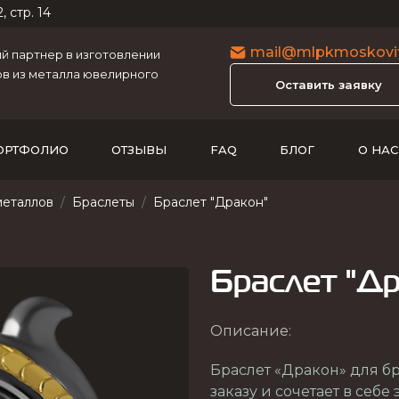
, стр. 14
mail@mlpkmoskovit
 партнер в изготовлении
в из металла ювелирного
Оставить заявку
ОРТФОЛИО
ОТЗЫВЫ
FAQ
БЛОГ
О НАС
металлов
Браслеты
Браслет "Дракон"
Браслет "Д
Описание:
Браслет «Дракон» для б
заказу и сочетает в себе