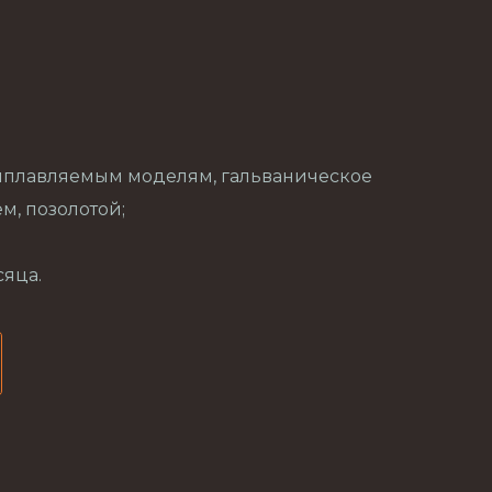
ыплавляемым моделям, гальваническое
, позолотой;
сяца.