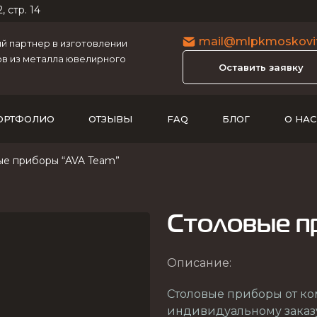
, стр. 14
mail@mlpkmoskovit
 партнер в изготовлении
в из металла ювелирного
Оставить заявку
ОРТФОЛИО
ОТЗЫВЫ
FAQ
БЛОГ
О НАС
ые приборы “AVA Team”
Столовые п
Описание:
Столовые приборы от к
индивидуальному заказу