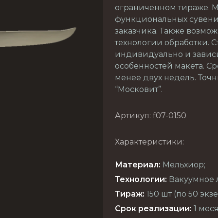
ограниченном тираже. 
функциональных сувени
заказчика. Также возмо
технологии обработки. 
индивидуально и зависи
особенностей макета. С
менее двух недель. Точ
“Московит”.
Артикул: f07-0150
Характеристики:
Материал:
Мельхиор;
Технологии:
Вакуумное л
Тираж:
150 шт (по 50 эк
Срок реализации:
1 меся